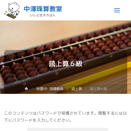
中澤珠算教室
いしど式そろばん
読上算６級
保護中: 指導動画
読上算
読上算６級
このコンテンツはパスワードで保護されています。閲覧するには以
下にパスワードを入力してください。