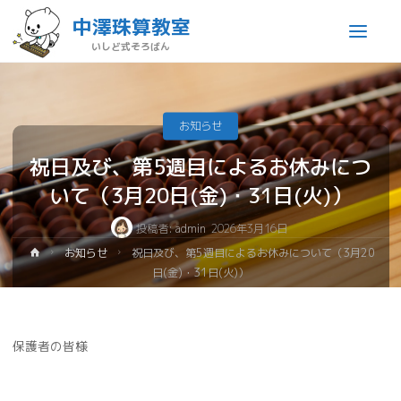
中澤珠算教室
いしど式そろばん
お知らせ
祝日及び、第5週目によるお休みにつ
いて（3月20日(金)・31日(火)）
投稿者:
admin
2026年3月16日
お知らせ
祝日及び、第5週目によるお休みについて（3月20
日(金)・31日(火)）
保護者の皆様