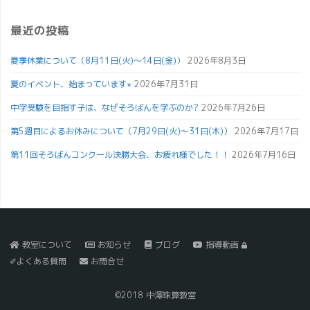
最近の投稿
夏季休業について（8月11日(火)～14日(金)）
2026年8月3日
夏のイベント、始まっています⭐︎
2026年7月31日
中学受験を目指す子は、なぜそろばんを学ぶのか?
2026年7月26日
第5週目によるお休みについて（7月29日(火)～31日(木)）
2026年7月17日
第11回そろばんコンクール決勝大会、お疲れ様でした！！
2026年7月16日
教室について
お知らせ
ブログ
指導動画
✐よくある質問
お問合せ
©2018 中澤珠算教室