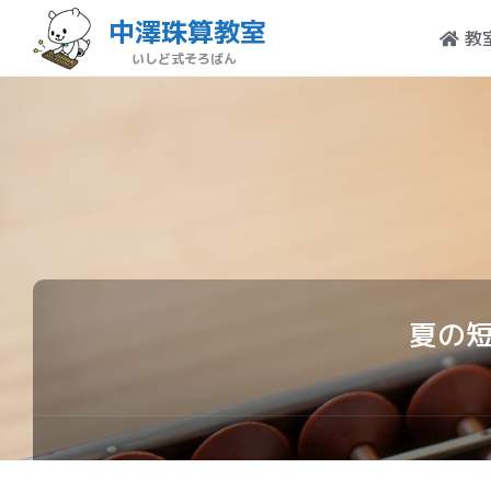
中澤珠算教室
教
いしど式そろばん
夏の短