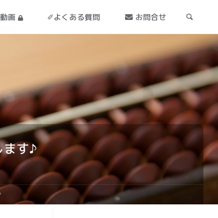
導動画
✐よくある質問
お問合せ
します♪
♪