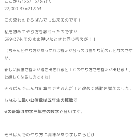
ここから1×37=37をひく
22,000-37=21,963
この流れをそろばんでも出来るのです！
私も初めてやり方を教わったのですが
599×37をそのまま弾いたときと同じ答えが！！
（ちゃんとやり方があってれば答えが合うのは当たり前のことなのです
が、
新しい解法で答えが導き出されると「このやり方でも答えが出せる！」
と嬉しくなるものですね）
そろばんでこんな計算もできるんだ！と改めて感動を覚えました。
ちなみに
最小公倍数は五年生の算数
で
√の計算は中学三年生の数学
で習います。
そろばんでのやり方に興味がありましたらぜひ