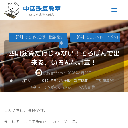
中澤珠算教室
いしど式そろばん
【01】そろばん全般・教室概要
【04】そろランド・イベント
等
四則演算だけじゃない！そろばんで出
来る、いろんな計算！
投稿者:
admin
2026年6月27日
ブログ
【01】そろばん全般・教室概要
四則演算だけじ
ゃない！そろばんで出来る、いろんな計算！
こんにちは、栗崎です。
今月は去年よりも梅雨らしい六月でした、