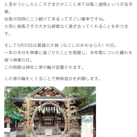
と言おうとしたところでまさかここに来て台風二連発という天気予
報。
台風が同時に二つ続けて来るってすごい確率ですね。
大雨と強風ですが大きな被害なく過ぎ去ってくれることを祈りま
す。
そして6月30日は夏越の大祓（なごしのおおはらえ）の日。
一年の半分を無事に過ごせたことを感謝し、半年間についた穢れを
祓う神事の日。
この時期は神社に茅の輪が設置されます。
この茅の輪をくぐることで無病息災を祈願します。