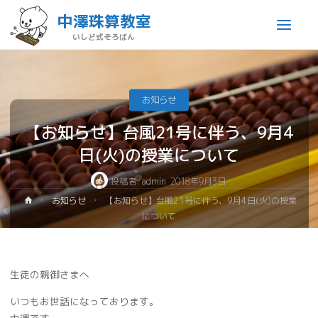
中澤珠算教室
いしど式そろばん
お知らせ
【お知らせ】台風21号に伴う、9月4
日(火)の授業について
投稿者:
admin
2018年9月3日
お知らせ
【お知らせ】台風21号に伴う、9月4日(火)の授業
について
生徒の親御さまへ
いつもお世話になっております。