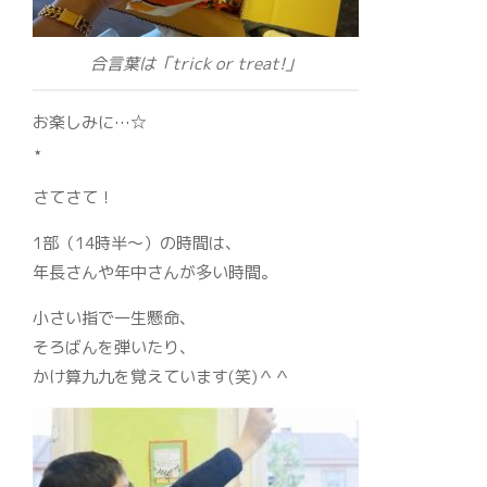
合言葉は「trick or treat!」
お楽しみに…☆
⋆
さてさて！
1部（14時半～）の時間は、
年長さんや年中さんが多い時間。
小さい指で一生懸命、
そろばんを弾いたり、
かけ算九九を覚えています(笑)＾＾