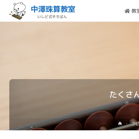
中澤珠算教室
教
いしど式そろばん
たくさ
ブ