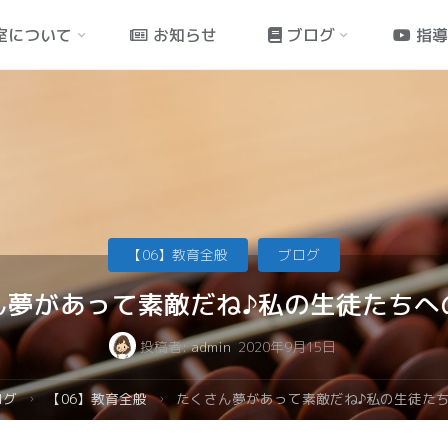
室について
お知らせ
ブログ
指
【06】教育全般
ブログ
ん夢があって素敵だね♪私の生徒たちへ
投稿者:
admin
2020年9月15日
ログ
【06】教育全般
たくさん夢があって素敵だね♪私の生徒た