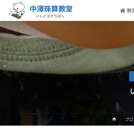
中澤珠算教室
教
いしど式そろばん
ブロ