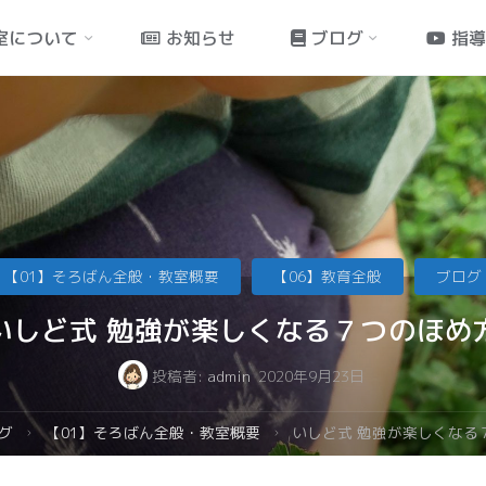
室について
お知らせ
ブログ
指
【01】そろばん全般・教室概要
【06】教育全般
ブログ
いしど式 勉強が楽しくなる７つのほめ
投稿者:
admin
2020年9月23日
グ
【01】そろばん全般・教室概要
いしど式 勉強が楽しくなる