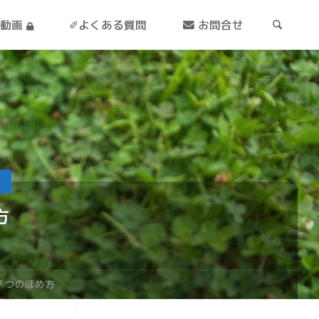
導動画
✐よくある質問
お問合せ
方
７つのほめ方