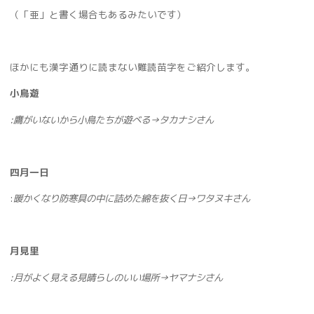
（「亜」と書く場合もあるみたいです）
ほかにも漢字通りに読まない難読苗字をご紹介します。
小鳥遊
:
鷹がいないから小鳥たちが遊べる
→
タカナシさん
四月一日
:
暖かくなり防寒具の中に詰めた綿を抜く日
→
ワタヌキさん
月見里
:
月がよく見える見晴らしのいい場所
→
ヤマナシさん