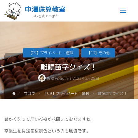
中澤珠算教室
いしど式そろばん
【09】プライベート・趣味
【10】その他
難読苗字クイズ！
投稿者:
admin
2023年3月25日
ブログ
【09】プライベート・趣味
難読苗字クイズ！
暖かくなってだいぶ桜が花開いておりますね。
卒業生を見送る桜景色というのも風流です。