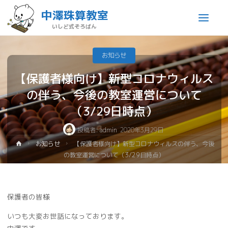
中澤珠算教室
いしど式そろばん
お知らせ
【保護者様向け】新型コロナウィルス
の伴う、今後の教室運営について
（3/29日時点）
投稿者:
admin
2020年3月29日
お知らせ
【保護者様向け】新型コロナウィルスの伴う、今後
の教室運営について（3/29日時点）
保護者の皆様
いつも大変お世話になっております。