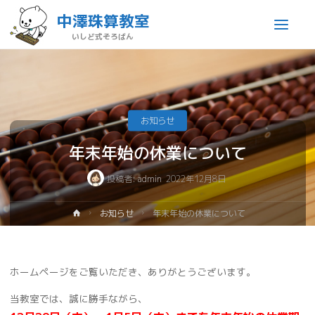
中澤珠算教室
いしど式そろばん
お知らせ
年末年始の休業について
投稿者:
admin
2022年12月8日
お知らせ
年末年始の休業について
ホームページをご覧いただき、ありがとうございます。
当教室では、誠に勝手ながら、