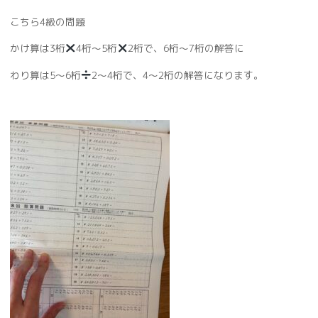
こちら4級の問題
かけ算は3桁
4桁〜5桁
2桁で、6桁〜7桁の解答に
わり算は5〜6桁
2〜4桁で、4〜2桁の解答になります。