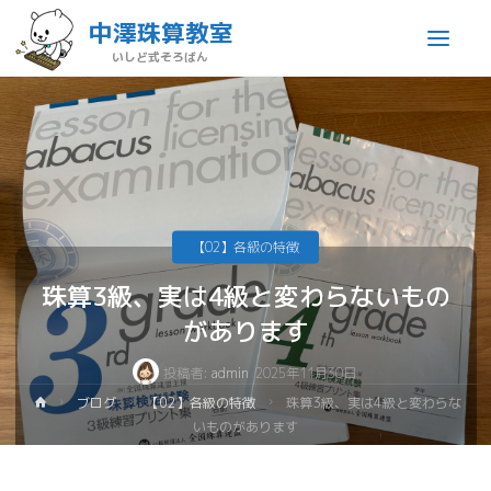
中澤珠算教室
いしど式そろばん
【02】各級の特徴
珠算3級、実は4級と変わらないもの
があります
投稿者:
admin
2025年11月30日
ブログ
【02】各級の特徴
珠算3級、実は4級と変わらな
いものがあります