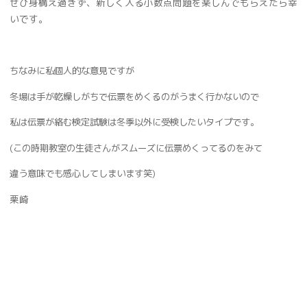
ぜひ身構え過ぎず、新しく入る小数点問題を楽しんでもらえたら幸
いです。
ちなみに私個人的な意見ですが
冬場は手が乾燥しがちで伝票をめくるのがうまく行かないので
私は伝票が絡む検定試験は冬季以外に受検したいタイプです。
(この時期教室の生徒さんがスムーズに伝票めくってるのをみて
)
違う意味でも感心してしまいます笑
栗崎