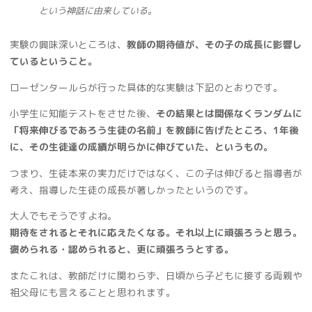
という神話に由来している。
実験の興味深いところは、
教師の期待値が、その子の成長に影響し
ているということ。
ローゼンタールらが行った具体的な実験は下記のとおりです。
小学生に知能テストをさせた後、
その結果とは関係なくランダムに
「将来伸びるであろう生徒の名前」を教師に告げたところ、1年後
に、その生徒達の成績が明らかに伸びていた、というもの。
つまり、生徒本来の実力だけではなく、この子は伸びると指導者が
考え、指導した生徒の成長が著しかったというのです。
大人でもそうですよね。
期待をされるとそれに応えたくなる。それ以上に頑張ろうと思う。
褒められる・認められると、更に頑張ろうとする。
またこれは、教師だけに関わらず、日頃から子どもに接する両親や
祖父母にも言えることと思われます。