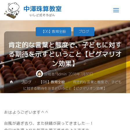
中澤珠算教室
いしど式そろばん
【06】教育全般
ブログ
肯定的な言葉と態度で、子どもに対す
る期待を示すということ【ピグマリオ
ン効果】
投稿者:
admin
2018年7月30日
ブログ
【06】教育全般
肯定的な言葉と態度で、子ども
に対する期待を示すということ【ピグマリオン効果】
おはようございます＾＾
台風が過ぎ去り、また快晴が戻ってきました…！