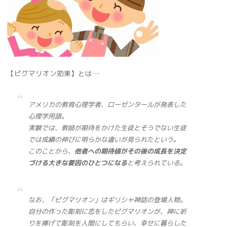
【ピグマリオン効果】とは…
アメリカの教育心理学者、ローゼンタールが発表した
心理学用語。
実験では、教師が期待をかけた生徒とそうでない生徒
では成績の伸びに明らかな違いが見られたという。
このことから、
他者への期待値がその後の成長を決定
づける大きな要因のひとつになる
と考えられている。
なお、「ピグマリオン」はギリシャ神話の登場人物。
自分の作った彫刻に恋をしたピグマリオンが、神に祈
りを捧げて彫刻を人間にしてもらい、幸せに暮らした