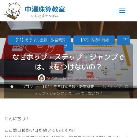
中澤珠算教室
いしど式そろばん
【01】そろばん全般・教室概要
【02】各級の特徴
ブロ
グ
なぜホップ・ステップ・ジャンプで
は、×をつけないの？
投稿者:
admin
2019年3月19日
ブログ
【01】そろばん全般・教室概要
なぜホップ・ス
テップ・ジャンプでは、×をつけないの？
こんにちは！
ここ数日暖かい日が続いていますね！