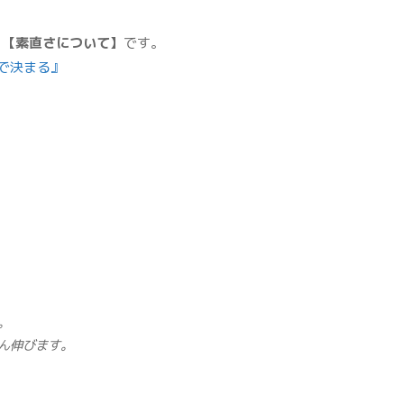
…
【素直さについて】
です。
で決まる』
。
ん伸びます。