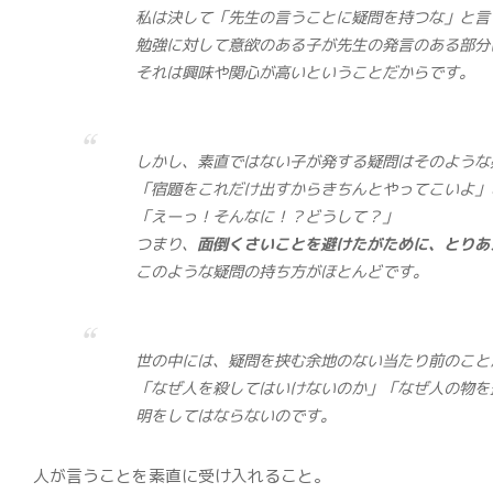
私は決して「先生の言うことに疑問を持つな」と言
勉強に対して意欲のある子が先生の発言のある部分
それは興味や関心が高いということだからです。
しかし、素直ではない子が発する疑問はそのような
「宿題をこれだけ出すからきちんとやってこいよ」
「えーっ！そんなに！？どうして？」
つまり、
面倒くさいことを避けたがために、とりあ
このような疑問の持ち方がほとんどです。
世の中には、疑問を挟む余地のない当たり前のこと
「なぜ人を殺してはいけないのか」「なぜ人の物を
明をしてはならないのです。
人が言うことを素直に受け入れること。