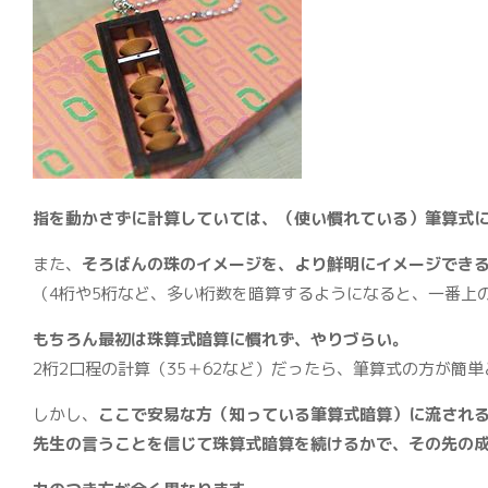
指を動かさずに計算していては、（使い慣れている）筆算式
また、
そろばんの珠のイメージを、より鮮明にイメージでき
（4桁や5桁など、多い桁数を暗算するようになると、一番上
もちろん最初は珠算式暗算に慣れず、やりづらい。
2桁2口程の計算（35＋62など）だったら、筆算式の方が簡
しかし、
ここで安易な方（知っている筆算式暗算）に流され
先生の言うことを信じて珠算式暗算を続けるかで、その先の