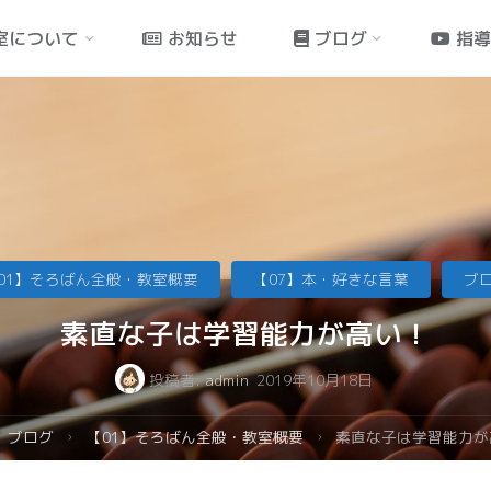
室について
お知らせ
ブログ
指
01】そろばん全般・教室概要
【07】本・好きな言葉
ブ
素直な子は学習能力が高い！
投稿者:
admin
2019年10月18日
ブログ
【01】そろばん全般・教室概要
素直な子は学習能力が