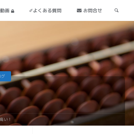
導動画
✐よくある質問
お問合せ
ログ
高い！