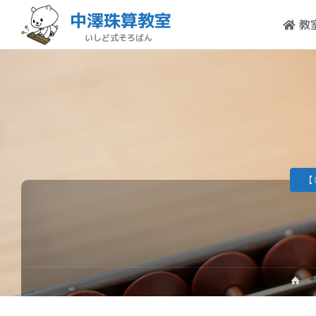
中澤珠算教室
教
いしど式そろばん
【