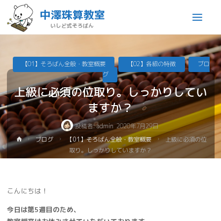
中澤珠算教室
いしど式そろばん
【01】そろばん全般・教室概要
【02】各級の特徴
ブロ
グ
上級に必須の位取り。しっかりしてい
ますか？
投稿者:
admin
2020年7月29日
ブログ
【01】そろばん全般・教室概要
上級に必須の位
取り。しっかりしていますか？
こんにちは！
今日は第5週目のため、