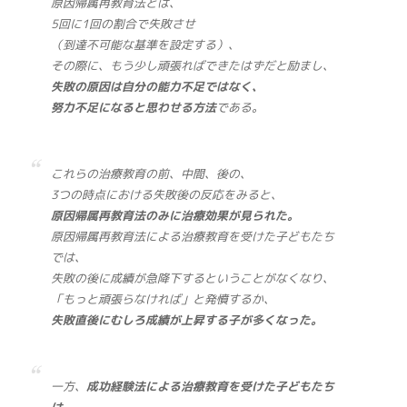
原因帰属再教育法とは、
5回に1回の割合で失敗させ
（到達不可能な基準を設定する）、
その際に、もう少し頑張ればできたはずだと励まし、
失敗の原因は自分の能力不足ではなく、
努力不足になると思わせる方法
である。
これらの治療教育の前、中間、後の、
3つの時点における失敗後の反応をみると、
原因帰属再教育法のみに治療効果が見られた。
原因帰属再教育法による治療教育を受けた子どもたち
では、
失敗の後に成績が急降下するということがなくなり、
「もっと頑張らなければ」と発憤するか、
失敗直後にむしろ成績が上昇する子が多くなった。
一方、
成功経験法による治療教育を受けた子どもたち