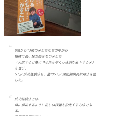
8歳から13歳の子どもたちの中から
極端に強い無力感をもつ子ども
（失敗すると急にやる気をなくし成績が低下する子）
を選び、
6人に成功経験法を、他の6人に原因帰属再教育法を施
した。
成功経験法とは、
常に成功するように易しい課題を設定する方法であ
る。