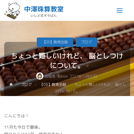
中澤珠算教室
いしど式そろばん
【06】教育全般
ブログ
ちょっと難しいけれど、 脳としつけ
について。
投稿者:
admin
2021年11月30日
ブログ
【06】教育全般
ちょっと難しいけれど、 脳とし
つけについて。
こんにちは！
11月も今日で最後。