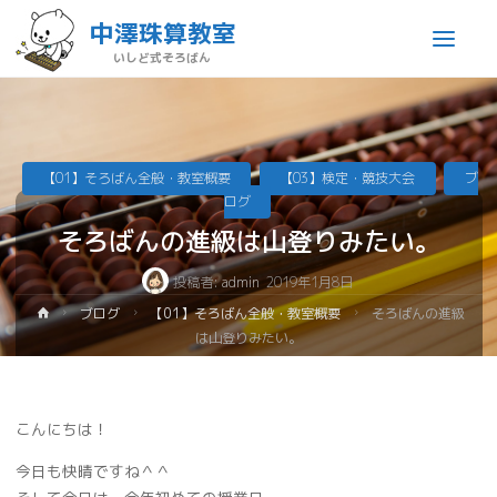
中澤珠算教室
いしど式そろばん
【01】そろばん全般・教室概要
【03】検定・競技大会
ブ
ログ
そろばんの進級は山登りみたい。
投稿者:
admin
2019年1月8日
ブログ
【01】そろばん全般・教室概要
そろばんの進級
は山登りみたい。
こんにちは！
今日も快晴ですね＾＾