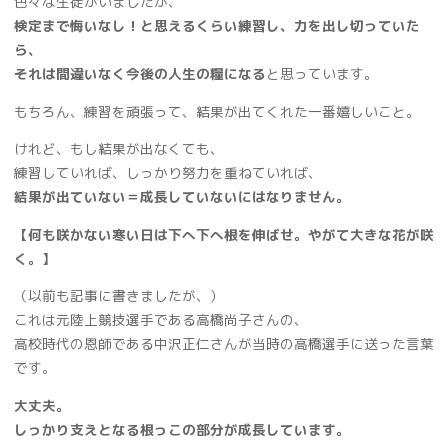
色々な生徒がいましたが、
検定まで悔いなし！と思えるくらい練習し、力を出し切っていた
ら、
それは間違いなく今後の人生の糧になる
と思っています。
もちろん、練習を頑張って、結果が出てくれた一番嬉しいこと。
けれど、もし結果が出なくても、
練習していれば、しっかり努力を重ねていれば、
結果が出ていない＝成長していないにはなりません。
【何も咲かない寒い日は下へ下へ根を伸ばせ。やがて大きな花が咲
く。】
（以前も記事に書きましたが、）
これは元陸上競技選手である高橋尚子さんの、
高校時代の恩師である中沢正仁さんが当時の高橋選手に送った言葉
です。
大丈夫。
しっかり支えとなる根っこの部分が成長しています。