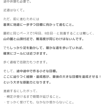
途中休憩も必要で。
近道はなくて。
ただ、前に進むためには
着実に地道に一歩ずつ目標に向かって進むこと。
最初と同じペースで3号目、8合目…と到着することは難しく、
山の麓と山頂付近で、難易度が同じわけはないんです。
でも
しっかり足を動かして、確かな道を歩いていれば、
確実にゴールには近づきます。
歩く過程で忍耐力もつきます。
そして、
途中途中で作る小さな目標。
ここに辿りつく経験・達成感が、最後の大きな目標を達成させる！
という大きな原動力となります。
進級するにしたがって、
・検定が受けるまで期間が延びること。
・せっかく受けても、なかなか受からないこと。