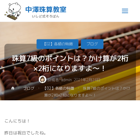
中澤珠算教室
いしど式そろばん
【02】各級の特徴
ブログ
珠算7級のポイントは？かけ算が2桁
×2桁になりますよ～！
投稿者:
admin
2021年2月24日
ブログ
【02】各級の特徴
珠算7級のポイントは？かけ
算が2桁×2桁になりますよ～！
こんにちは！
昨日は祝日でしたね。