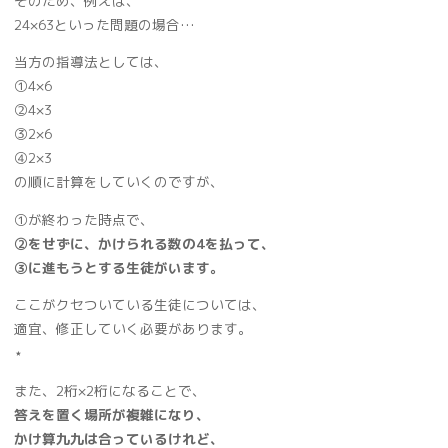
そのため、例えば、
24×63といった問題の場合…
当方の指導法としては、
➀4×6
➁4×3
➂2×6
➃2×3
の順に計算をしていくのですが、
➀が終わった時点で、
➁をせずに、かけられる数の4を払って、
➂に進もうとする生徒がいます。
ここがクセついている生徒については、
適宜、修正していく必要があります。
⋆
また、2桁×2桁になることで、
答えを置く場所が複雑になり、
かけ算九九は合っているけれど、