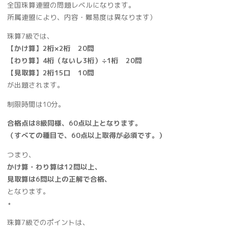
全国珠算連盟の問題レベルになります。
所属連盟により、内容・難易度は異なります）
珠算7級では、
【かけ算】2桁×2桁 20問
【わり算】4桁（ないし3桁）÷1桁 20問
【見取算】2桁15口 10問
が出題されます。
制限時間は10分。
合格点は8級同様、60点以上となります。
（すべての種目で、60点以上取得が必須です。）
つまり、
かけ算・わり算は12問以上、
見取算は6問以上
の正解で合格、
となります。
⋆
珠算7級でのポイントは、