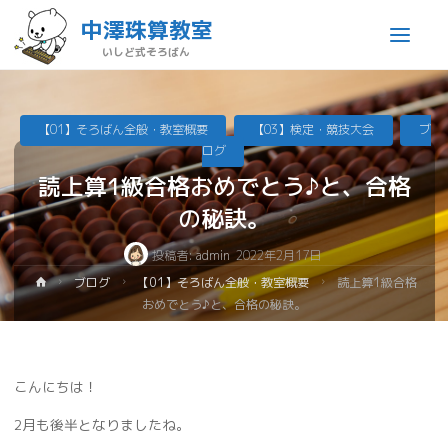
中澤珠算教室
いしど式そろばん
【01】そろばん全般・教室概要
【03】検定・競技大会
ブ
ログ
読上算1級合格おめでとう♪と、合格
の秘訣。
投稿者:
admin
2022年2月17日
ブログ
【01】そろばん全般・教室概要
読上算1級合格
おめでとう♪と、合格の秘訣。
こんにちは！
2月も後半となりましたね。