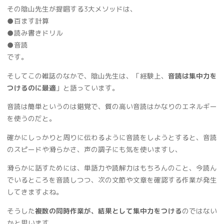
その陰山先生が提唱する3大メソッドは、
●百ます計算
●読み書きドリル
●音読
です。
そしてこの雑誌のなかで、陰山先生は、「経験上、
音読は集中力を
つけるのに最適
」と語っています。
音読は簡単というのは錯覚で、質の高い音読はかなりのエネルギー
を使うのだと。
確かにしっかりと周りに伝わるように音読をしようとすると、音読
のスピードや滑らかさ、声の調子にも気を使いますし、
滑らかに話すためには、単語力や読解力はもちろんのこと、今読ん
でいるところを音読しつつ、次の文節や文章を確認する作業が発生
してきますよね。
そうした
複数の同時作業が、結果として集中力をつける
のではない
かと思います。