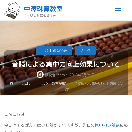
中澤珠算教室
いしど式そろばん
【06】教育全般
ブログ
音読による集中力向上効果について
投稿者:
admin
2018年3月26日
ブログ
【06】教育全般
音読による集中力向上効果につ
いて
こんにちは。
今日はそろばんとは少し話がそれますが、先日の
集中力の話題
に絡